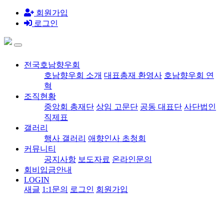
회원가입
로그인
전국호남향우회
호남향우회 소개
대표총재 환영사
호남향우회 연
혁
조직현황
중앙회 총재단
상임 고문단
공동 대표단
사단법인
직제표
갤러리
행사 갤러리
애향인사 초청회
커뮤니티
공지사항
보도자료
온라인문의
회비입금안내
LOGIN
새글
1:1문의
로그인
회원가입